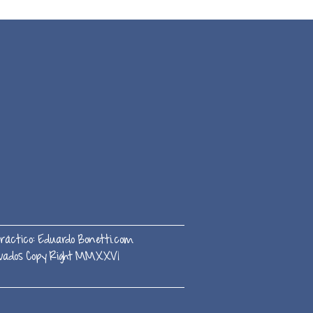
ráctico:
Eduardo Bonetti.com
servados Copy Right MMXXVI